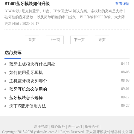
BT401蓝牙模块如何升级
查看详情
BT401模块是支持蓝牙、U盘、TF卡回放5-1解决方案。该模块的亮点是支持非
破坏性的音乐播放，以及简单明确的串口控制，BLE传输和SPP传输。大大降低
了嵌入蓝牙在其它产品的开发难度方法/步骤将文件updatabfu复制到tf卡和u磁
更新时间：2020-02-17
盘，在
首页
上一页
下一页
末页
热门资讯
04-11
蓝牙主板模块有什么用处
08-05
如何使用蓝牙耳机
08-08
主机蓝牙模块买哪个
09-01
蓝牙耳机怎么使用的
09-17
蓝牙模块怎么选择
09-27
沃丁l5蓝牙使用方法
新手指南 | 核心服务 | 关于我们 | 商务合作 |
Copyright 2015-2026 ytshmyhs.com All Rights Reserved. 亚太蓝牙模块传感器科技公司