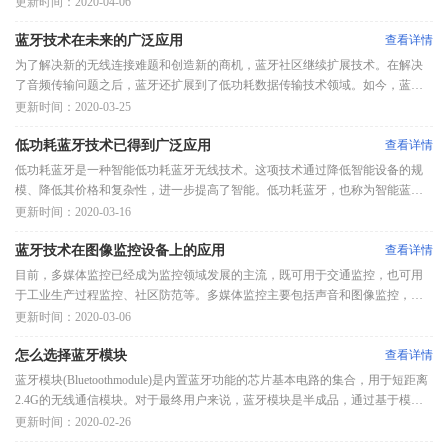
防疫除了大量口罩、消毒用品外，还需要重要的东西，它是温度枪。由于病毒
更新时间：2020-04-06
是通过接触感染的，防疫选择了红外
蓝牙技术在未来的广泛应用
查看详情
为了解决新的无线连接难题和创造新的商机，蓝牙社区继续扩展技术。在解决
了音频传输问题之后，蓝牙还扩展到了低功耗数据传输技术领域。如今，蓝牙
不断满足市场对室内定位服务和可靠的大型设备网络的需求。最新发布的2019
更新时间：2020-03-25
年蓝牙市场更新预测，这些关键解决
低功耗蓝牙技术已得到广泛应用
查看详情
低功耗蓝牙是一种智能低功耗蓝牙无线技术。这项技术通过降低智能设备的规
模、降低其价格和复杂性，进一步提高了智能。低功耗蓝牙，也称为智能蓝
牙，开始作为蓝牙4.0核心规范的一部分。在蓝牙技术联盟采用之前,它是诺基亚
更新时间：2020-03-16
设计的一种短程无线通信技术,其最
蓝牙技术在图像监控设备上的应用
查看详情
目前，多媒体监控已经成为监控领域发展的主流，既可用于交通监控，也可用
于工业生产过程监控、社区防范等。多媒体监控主要包括声音和图像监控，其
中包含在图像中的信息最丰富、最有用，图像监控成为多媒体监控的重要组成
更新时间：2020-03-06
部分。随着科学技术的发展，信息传输越
怎么选择蓝牙模块
查看详情
蓝牙模块(Bluetoothmodule)是内置蓝牙功能的芯片基本电路的集合，用于短距离
2.4G的无线通信模块。对于最终用户来说，蓝牙模块是半成品，通过基于模块
重新开发功能、封装外壳等工序，实现可以利用蓝牙通信的最终产品。BLE蓝牙
更新时间：2020-02-26
模块选型