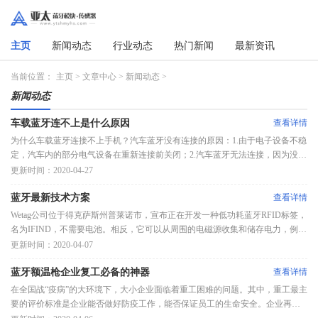
主页
新闻动态
行业动态
热门新闻
最新资讯
当前位置：
主页
>
文章中心
>
新闻动态
>
新闻动态
车载蓝牙连不上是什么原因
查看详情
为什么车载蓝牙连接不上手机？汽车蓝牙没有连接的原因：1.由于电子设备不稳
定，汽车内的部分电气设备在重新连接前关闭；2.汽车蓝牙无法连接，因为没有
呼叫音频。3.由于蓝牙设备的兼容性，建议删除配对和重新连接。4、手机系统
更新时间：2020-04-27
没有更新到适用版本；5.
蓝牙最新技术方案
查看详情
Wetag公司位于得克萨斯州普莱诺市，宣布正在开发一种低功耗蓝牙RFID标签，
名为IFIND，不需要电池。相反，它可以从周围的电磁源收集和储存电力，例如
无线路由器和其他Wi-Fi设备、手机天线、电视天线，并存储在移动电源中。根
更新时间：2020-04-07
据该公司的说法
蓝牙额温枪企业复工必备的神器
查看详情
在全国战“疫病”的大环境下，大小企业面临着重工困难的问题。其中，重工最主
要的评价标准是企业能否做好防疫工作，能否保证员工的生命安全。企业再工