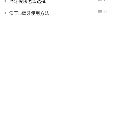
蓝牙模块怎么选择
09-27
沃丁l5蓝牙使用方法