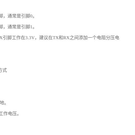
）引脚，通常是引脚0。
）引脚，通常是引脚1。
5的RX引脚工作在3.3V，建议在TX和RX之间添加一个电阻分压电
方式
接地。
其工作电压。