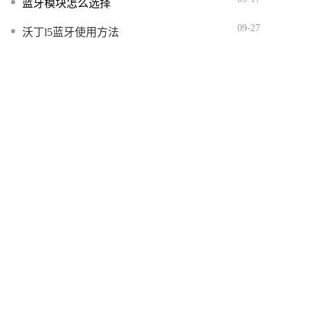
蓝牙模块怎么选择
09-27
沃丁l5蓝牙使用方法