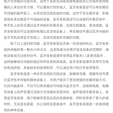
线方式传输到无线耳机。这对于喜欢在深夜观看电视或在公共场所使用电
脑的人来说非常方便，可以避免打扰到他人。蓝牙发射器还可以将音频信
号传输到扬声器上，从而实现无线音箱的功能。这对于音乐爱好者、影视
发烧友来说都是不可或缺的设备。蓝牙发射器还可以连接到车载音箱中，
将手机上的音乐通过蓝牙传输到车载音箱，实现无线播放，更加便捷。蓝
牙发射器还可以连接到电视以及其他设备上，将音频信号通过蓝牙传输到
蓝牙耳机或者蓝牙音箱上，实现无线收听音频的功能。
除了以上提到的功能，蓝牙发射器还具备一些其他的特点。蓝牙发射
器的传输距离一般在10米左右，这意味着当你离开发送设备的范围时，接
收设备就无法收到信号。蓝牙发射器通常使用蓝牙版本2.1及更高版本，
这样能够保证传输的稳定性和音质的高保真。蓝牙发射器通常采用可充电
的电池供电，具备较长的使用时间，可以满足用户的日常使用需求。
蓝牙发射器是一种非常实用的无线设备，能够将音频、视频等信号通
过蓝牙技术传输到接收设备上，为用户提供了更加便捷的音频传输方式。
它的功能多样，不仅可以将音频信号转换为蓝牙信号，还能将电视、电脑
等设备上的声音通过无线方式传输到无线耳机、扬声器或车载音箱上。使
用蓝牙发射器，用户能够享受高品质的音频体验，同时也带来了更大的便
利性。无论是在家庭、办公场所还是旅途中，蓝牙发射器都是一款值得拥
有的神奇设备。